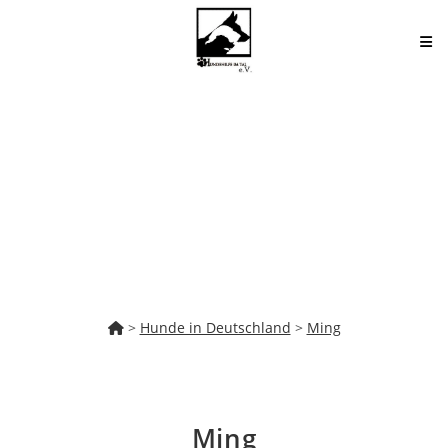
Zum
Inhalt
springen
>
Hunde in Deutschland
>
Ming
Ming