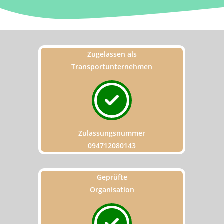
Zugelassen als
Transportunternehmen
Zulassungsnummer
094712080143
Geprüfte
Organisation