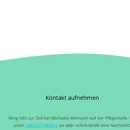
Kontakt aufnehmen
Ming lebt zur Zeit bei Michaela Weinzierl auf der Pflegestelle.
unter
+4915771982012
an oder schick direkt eine Nachricht