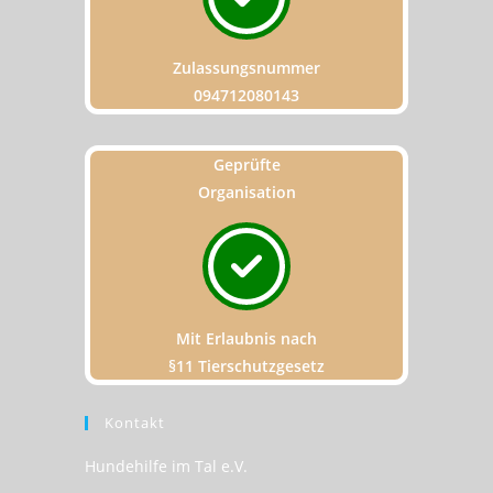
Zulassungsnummer
094712080143
Geprüfte
Organisation
Mit Erlaubnis nach
§11 Tierschutzgesetz
Kontakt
Hundehilfe im Tal e.V.