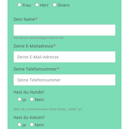
Frau
Herr
Divers
Dein Name
*
Gib Deinen vollständigen Namen ein
Deine E-Mailadresse
*
Deine Telefonnummer
*
Hast du Hunde?
Ja
Nein
Wenn du schonmal einen Hund hattest, wähle "Ja".
Hast du Katzen?
Ja
Nein