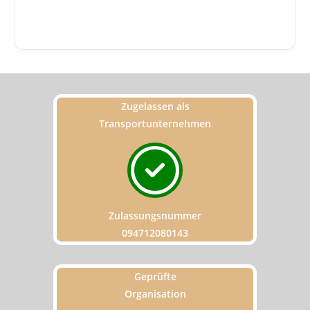
Zugelassen als
Transportunternehmen
Zulassungsnummer
094712080143
Geprüfte
Organisation