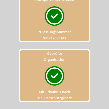
Zulassungsnummer
094712080143
Geprüfte
Organisation
Mit Erlaubnis nach
§11 Tierschutzgesetz