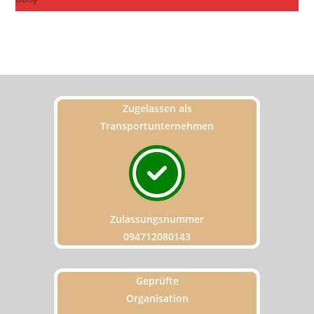
Zugelassen als
Transportunternehmen
Zulassungsnummer
094712080143
Geprüfte
Organisation