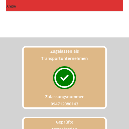
Angie
Zugelassen als
Transportunternehmen
Zulassungsnummer
094712080143
Geprüfte