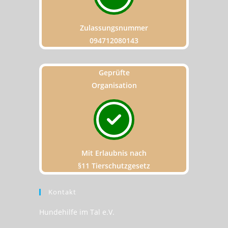
Zulassungsnummer
094712080143
Geprüfte
Organisation
Mit Erlaubnis nach
§11 Tierschutzgesetz
Kontakt
Hundehilfe im Tal e.V.