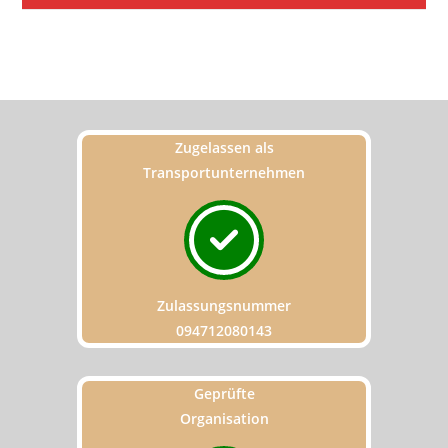
Zugelassen als
Transportunternehmen
Zulassungsnummer
094712080143
Geprüfte
Organisation